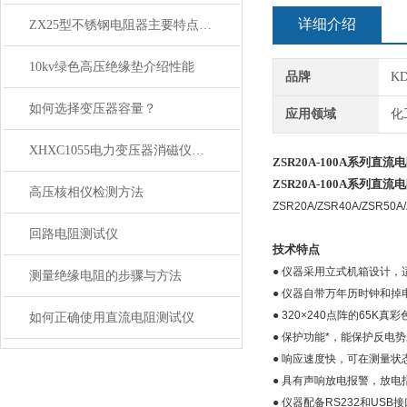
详细介绍
ZX25型不锈钢电阻器主要特点技术参数
10kv绿色高压绝缘垫介绍性能
品牌
K
如何选择变压器容量？
应用领域
化
XHXC1055电力变压器消磁仪主要性能特点
ZSR20A-100A系列直
ZSR20A-100A系列直
高压核相仪检测方法
ZSR20A/ZSR40A/
回路电阻测试仪
技术特点
● 仪器采用立式机箱设计
测量绝缘电阻的步骤与方法
● 仪器自带万年历时钟和掉
● 320×240点阵的65K
如何正确使用直流电阻测试仪
● 保护功能*，能保护反电
● 响应速度快，可在测量
● 具有声响放电报警，放
● 仪器配备RS232和US