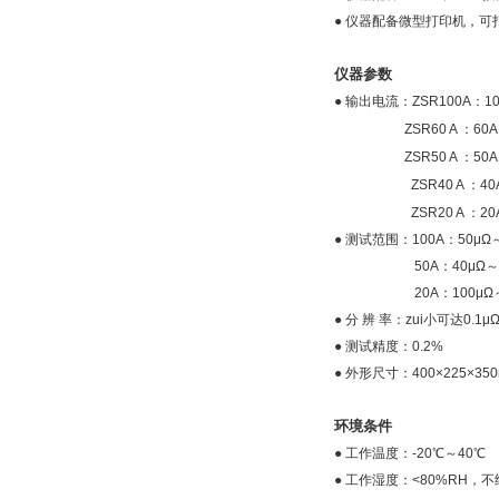
● 仪器配备微型打印机，可
仪器参数
● 输出电流：ZSR100A：10
ZSR60 A ：60A、4
ZSR50 A ：50A、2
ZSR40 A ：40A、2
ZSR20 A ：20A、1
● 测试范围：100A：50μ
50A：40μΩ～20KΩ
20A：100μΩ～
● 分 辨 率：zui小可达0.1μ
● 测试精度：0.2%
● 外形尺寸：400×225×350
环境条件
● 工作温度：-20℃～40℃
● 工作湿度：<80%RH，