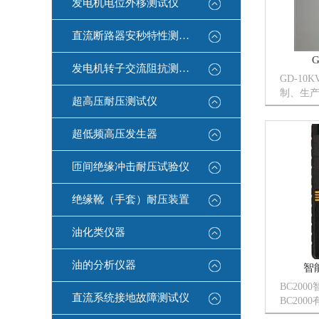
发电机电位外移测试仪
直流断路器安秒特性测试仪
发电机转子交流阻抗测试仪
GD-1
制、生
超高压耐压测试仪
营企业
企业。公
超低频高压发生器
技术力量
理、工艺
品。...
匝间绝缘冲击耐压试验仪
绝缘靴（手套）耐压装置
油化类仪器
油的分析仪器
智
BC20
直流系统接地故障测试仪
BC20
（2500