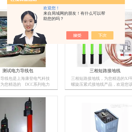
欢迎您！
来自局域网的朋友！有什么可以帮
助您的吗？
测试电力导线包
三相短路接地线
力导线包是上海康登电气科技
三相短路接地线，为您精选的XJ
为您精选的 DCC系列电力
螺旋压紧式接地线产品，欢迎您
线（多股软线）产品，欢迎您
品的详细信息！XJ平口螺旋压紧
详细信息！DCC系列电力测
地线的种类有很多，不同的应用
（多股软线）的种类有很多，
有细微的差别，本公司为您提供*
列电力测试导线（多股软线）
解决方案。