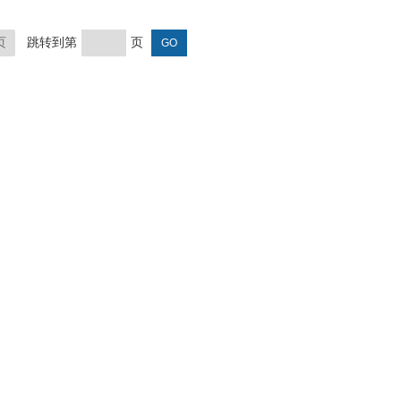
电
设计。系统内置绝缘子等值盐密度计
双钳
算公式，读，也称为直读式等值盐密
页
跳转到第
页
极，
度测试仪（盐密仪），专为测试绝缘
子等...