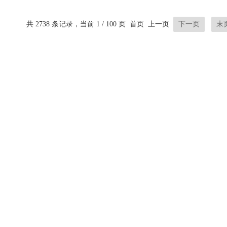
～200GΩ，电阻量程范围可自
极测量的*功能，改变了测试接地
，并有相应的指示。两种方式
阻传统的测量原理和手段：采用
共 2738 条记录，当前 1 / 100 页 首页 上一页
下一页
末
绝缘阻值。机械指针采...
口非接 触测量技术无需打辅助地
也...