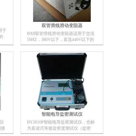
双管滑线滑动变阻器
用于
BX8双管滑线滑动变阻器适用于交流
的
50HZ，380V以下，直流440V以下的
，负
电路中，在电气机械设计阶段中作变
更电流，电压和作为代替未定电阻值
的可变电阻器应用。在实验室中作研
究试验或教学演示用的电流、电...
智能电导盐密测试仪
仪
BY2010P智能电导盐密测试仪，也称
测接
为直读式等值盐密度测试仪（盐密
助地
仪），专为测试绝缘子等值盐密度而