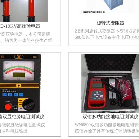
旋转式变阻器
GD-10KV高压验电器
ZB系列旋转式变阻器本变阻器适
0KV高压验电器 ，本公司是研
500伏以下电气设备中作电压电流
产、销售为一体的科技生产经
控制以及电机之激磁调节，调速
，是生产电路安全工具的专业
载等。
司检测设备齐全，手段*，
强，产品设计*、新颖、合
*是国内制造业中的*产
能双显绝缘电阻测试仪
双钳多功能接地电阻测试仪
00智能双显绝缘电阻测试仪
WN6800双钳多功能接地电阻测试
00有两种电压输出
该仪器除了具有传统打辅助地极
V/5000V），测量电阻量程范
地电阻的功能外，还具备了无辅