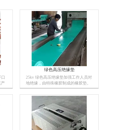
绿色高压绝缘垫
平口
25kv 绿色高压绝缘垫加强工作人员对
该产
地绝缘，由特殊橡胶制成的橡胶垫。
式接
绝缘胶垫又称为绝缘胶板，绝缘橡胶
也会
垫，绝缘毯，绝缘橡胶垫等。具有较
的
大体积电阻率和耐穿的胶垫。用NR，
SBR和IIR等绝缘性能优良的非...