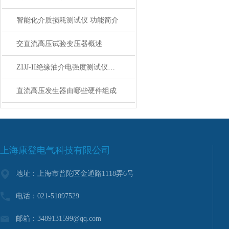
智能化介质损耗测试仪 功能简介
交直流高压试验变压器概述
ZIJJ-II绝缘油介电强度测试仪的维护与保养
直流高压发生器由哪些硬件组成
上海康登电气科技有限公司
地址：上海市普陀区金通路1118弄6号
电话：021-51097529
邮箱：3489131599@qq.com