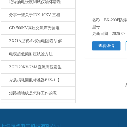
绝缘油电强度测试仪油杯清洗方法及常见故障排除
分享一些关于JDX-10KV 三相短路接地线的小知识
名称：BK-200F防
型号：
GD-500KV高压交流声光验电器主要技术指标
更新日期：2026-07-
ZX71A型双桥标准电阻箱 讲解
查看详情
电缆超低频耐压试验方法
ZGF120KV/2MA直流高压发生器怎么测泄露电流
介质损耗因数标准器BZS-1【上海康登电气】技术
短路接地线是怎样工作的呢
上海康登电气科技有限公司