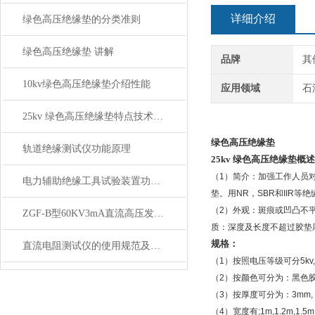
详细介绍
绿色高压绝缘垫的分类准则
绿色高压绝缘垫 讲解
品牌
其
10kv绿色高压绝缘垫介绍性能
应用领域
石
25kv 绿色高压绝缘垫特点技术参数适用范围
绿色高压绝缘垫
轨道绝缘测试仪功能原理
25kv
绿色高压绝缘垫
概述
（1）简介：加强工作人员
电力辅助绝缘工具试验装置功能特色
垫。用NR，SBR和IIR
（2）外观：斑痕或凹凸不
ZGF-B型60KV3mA直流高压发生器性能技术参数
质：深度及长度不超过胶垫厚
规格：
直流电阻测试仪的使用规范及注意事项
（1）按照电压等级可分5kv,10kv
（2）按颜色可分为：黑
（3）按厚度可分为：3mm, 5m
（4）宽度有;1m,1.2m,1