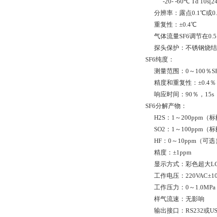
-20- -60℃ Td 10s[24
分辨率：露点0.1℃或0.
重复性：±0.4℃
气体流量SF6调节在0.5～0
探头保护：不锈钢烧结
SF6纯度：
测量范围：0～100％S
精度和重复性：±0.4
响应时间：90％，15s
SF6分解产物：
H2S：1～200ppm（
SO2：1～100ppm（
HF：0～10ppm（可选
精度：±1ppm
显示方式：彩色超大LC
工作电压：220VAC±1
工作压力：0～1.0MPa
样气流速：无影响
输出接口：RS232或US