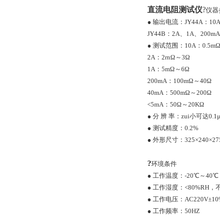
直流电阻测试仪
?
仪器
● 输出电流：JY44A：10
JY44B：2A、1A、200
● 测试范围：10A：0.5mΩ
2A：2rnΩ～3Ω
1A：5mΩ～6Ω
200mA：100mΩ～40Ω
40mA：500mΩ～200Ω
<5mA：50Ω～20KΩ
● 分 辨 率：zui小可达0.1
● 测试精度：0.2%
● 外形尺寸：325×240×275
?
环境条件
● 工作温度：-20℃～40℃
● 工作湿度：<80%RH，
● 工作电压：AC220V±10
● 工作频率：50HZ