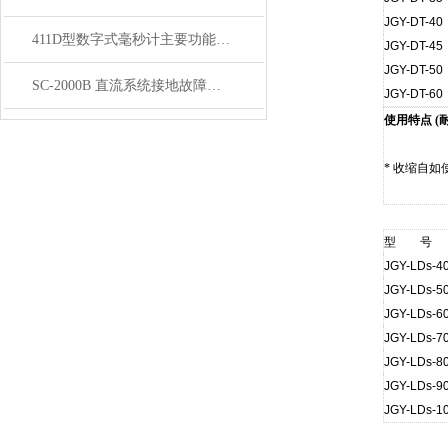
JGY-DT-40
411D型数字式毫秒计主要功能主要参数
JGY-DT-45
JGY-DT-50
SC-2000B 直流系统接地故障测试仪 工作原理
JGY-DT-60
使用特点 (耐
* 收缩自
型 号
JGY-LDs-4
JGY-LDs-5
JGY-LDs-6
JGY-LDs-7
JGY-LDs-8
JGY-LDs-9
JGY-LDs-1