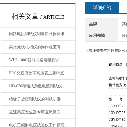
详细介绍
相关文章
/ ARTICLE
品牌
其
回路电阻测试仪测量断路器标准
应用领域
环
高压无线核相仪的操作规范有哪些？
上海康登电气科技有限公
WH3-100C智能回路电阻测试仪产品特征技术参数
使用特点 (耐
FRC交直流数字高压表主要特点
直杆与横杆
携带更方便
HD-070存储式杂散电流测试仪技术要求
绝缘子盐密测试仪的测试步骤
型 号
JGY-DT-20
直流高压发生器专用直流微安表技术参数
JGY-DT-25
JGY-DT-30
电机工频耐电压试验仪工作原理
JGY-DT-35