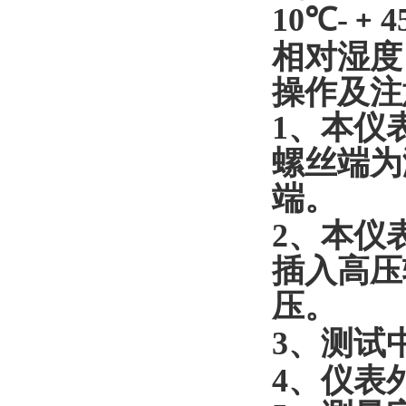
10
℃
-
﹢
4
相对湿度
操作及注
1
、本仪
螺丝端为
端。
2
、本仪
插入高压
压。
3
、测试
4
、仪表