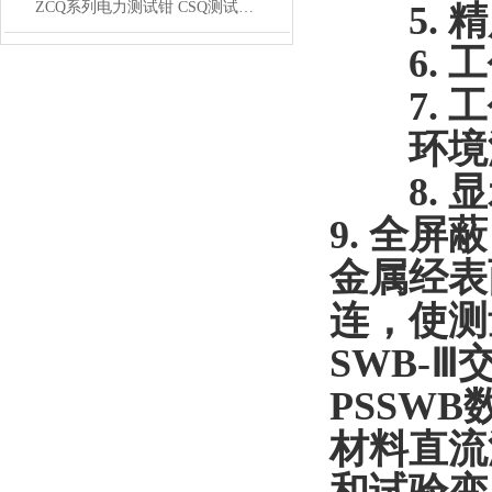
ZCQ系列电力测试钳 CSQ测试钳系列
5.
精
6.
工
7.
工
环境
8.
显
9.
全屏蔽
金属经表
连，使测
SWB-
PSSWB
材料直流