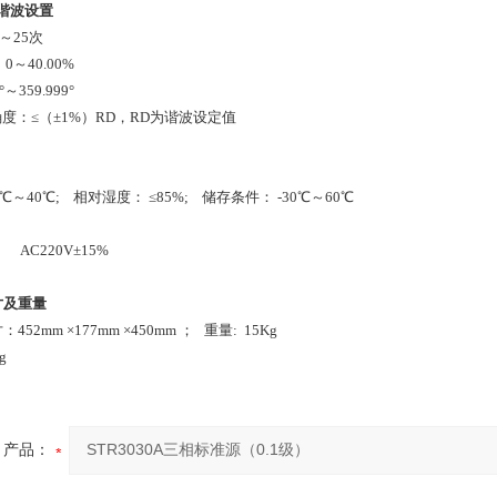
谐波设置
～25次
0～40.00%
359.999°
度：≤（±1%）RD，RD为谐波设定值
℃～40℃; 相对湿度： ≤85%; 储存条件： -30℃～60℃
源:
AC220V±15%
寸及重量
mm ×177mm ×450mm ； 重量: 15Kg
g
产品：