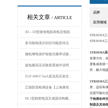
品牌
相关文章
/ ARTICLE
应用领域
JD—1D型接地电阻表检定电阻器主要技术指标
STR3030
STR3030
多功能电缆识别仪功能及特点
STR3030A
系
微机继电保护校验仪频率试验单元操作方法
发展方向，在
度集成表源
超低频高压试验装置操作说明
所，极大地
ZGF-60KV/5mA直流高压发生器性能技术参数
STR3030A
三
类，适应和
乙级防雷检测设备【上海康登电气】
仪器可输出
HL1型精密电流互感器结构概述使用与维修
于检测各种
制器及其他