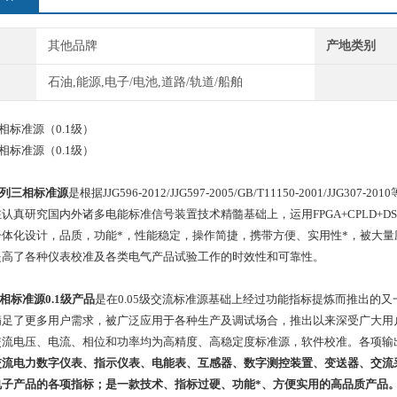
其他品牌
产地类别
石油,能源,电子/电池,道路/轨道/船舶
A三相标准源（0.1级）
A三相标准源（0.1级）
列三相标准源
是根据JJG596-2012/JJG597-2005/GB/T11150-2001
认真研究国内外诸多电能标准信号装置技术精髓基础上，运用FPGA+CPLD+
一体化设计，品质，功能*，性能稳定，操作简捷，携带方便、实用性*，被大
提高了各种仪表校准及各类电气产品试验工作的时效性和可靠性。
相标准源0.1级产品
是在0.05级交流标准源基础上经过功能指标提炼而推出的
满足了更多用户需求，被广泛应用于各种生产及调试场合，推出以来深受广大用
交流电压、电流、相位和功率均为高精度、高稳定度标准源，软件校准。各项输
交流电力数字仪表、指示仪表、电能表、互感器、数字测控装置、变送器、交流
电子产品的各项指标；是一款技术、指标过硬、功能*、方便实用的高品质产品