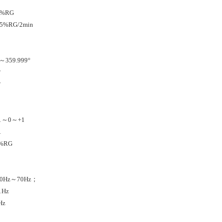
%RG
%RG/2min
359.999°
°
°
1～0～+1
1
%RG
Hz～70Hz；
1Hz
Hz