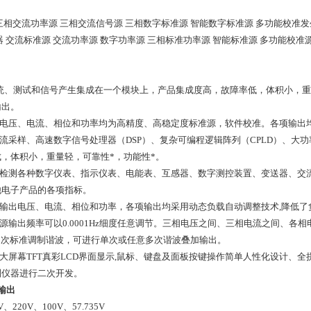
三相交流功率源 三相交流信号源 三相数字标准源 智能数字标准源 多功能校准发
器 交流标准源 交流功率源 数字功率源 三相标准功率源 智能标准源 多功能校准
将系统、测试和信号产生集成在一个模块上，产品集成度高，故障率低，体积小，
输出。
流电压、电流、相位和功率均为高精度、高稳定度标准源，软件校准。各项输出
交流采样、高速数字信号处理器（DSP）、复杂可编程逻辑阵列（CPLD）、
，体积小，重量轻，可靠性*，功能性*。
用于检测各种数字仪表、指示仪表、电能表、互感器、数字测控装置、变送器、交
他电子产品的各项指标。
准输出电压、电流、相位和功率，各项输出均采用动态负载自动调整技术,降低了
准源输出频率可以0.0001Hz细度任意调节。三相电压之间、三相电流之间、各相电
~25次标准调制谐波，可进行单次或任意多次谐波叠加输出。
晰大屏幕TFT真彩LCD界面显示,鼠标、键盘及面板按键操作简单人性化设计、
制仪器进行二次开发。
输出
、220V、100V、57.735V