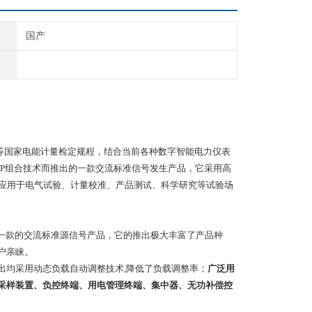
国产
/JJG307-2010等国家电能计量检定规程，结合当前各种数字智能电力仪表
DSP组合技术而推出的一款交流标准信号发生产品，它采用高
量应用于电气试验、计量校准、产品测试、科学研究等试验场
又一款的交流标准源信号产品，它的推出极大丰富了产品种
户亲睐。
出均采用动态负载自动调整技术,降低了负载调整率；
广泛用
采样装置、负控终端、用电管理终端、集中器、无功补偿控
。