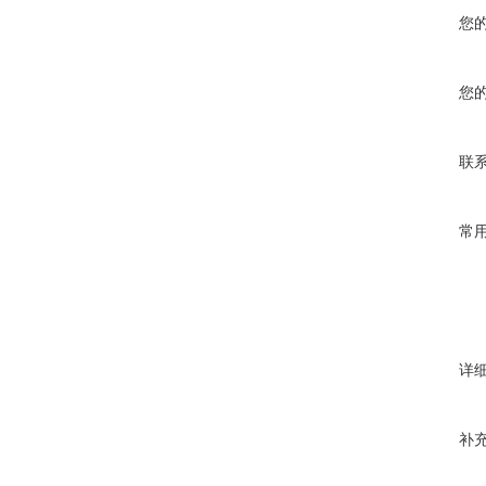
您
您
联
常
详
补