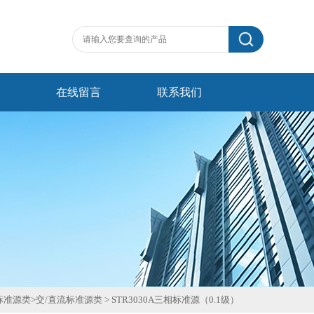
在线留言
联系我们
标准源类
>
交/直流标准源类
>
STR3030A三相标准源（0.1级）