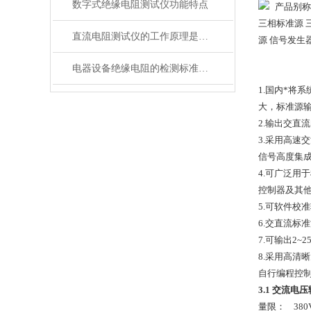
数字式绝缘电阻测试仪功能特点
产品别称
三相标准源 
直流电阻测试仪的工作原理是什么？
源 信号发生
电器设备绝缘电阻的检测标准你知道吗
1.国内*
大，标准源
2.输出交直
3.采用高速
信号高度集成
4.可广泛
控制器及其
5.可软件校
6.交直流标
7.可输出2
8.采用高清
自行编程控
3.1
交流电压
量限： 380V