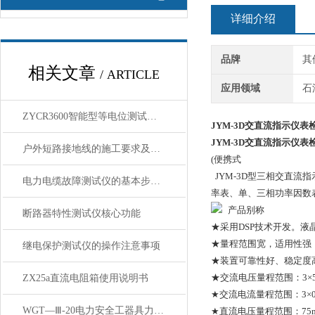
详细介绍
品牌
其
相关文章
/ ARTICLE
应用领域
石
ZYCR3600智能型等电位测试仪产品参数
JYM-3D交直流指示仪表
JYM-3D交直流指示仪表
户外短路接地线的施工要求及注意事项
(便携式
JYM-3D型三相交直
电力电缆故障测试仪的基本步骤与测距方法
率表、单、三相功率因数
产品别称
断路器特性测试仪核心功能
★采用DSP技术开发。液
★量程范围宽，适用性强
继电保护测试仪的操作注意事项
★装置可靠性好、稳定度
★交流电压量程范围：3×57.
ZX25a直流电阻箱使用说明书
★交流电流量程范围：3×0.1～
WGT—Ⅲ-20电力安全工器具力学性能试验机性能特点技术参数
★直流电压量程范围：75m