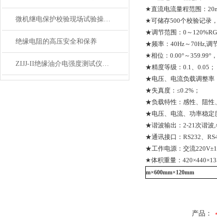
★直流电流量程范围：20m
微机继电保护校验现场试验操作注意事项
★可储存500个校验记录
★调节范围：0～120%RG(
绝缘电阻的高压安全和保养
★频率：40Hz～70Hz,调节
★相位：0.00°～359.99
ZIJJ-II绝缘油介电强度测试仪的使用可拆解为四个关键步骤
★精度等级：0.1、0.05；
★电压、电流负载调整率：
★失真度：≤0.2%；
★负载特性：感性、阻性、容性
★电压、电流、功率稳定度:≤
★谐波输出：2-21次谐波
★通讯接口：RS232、RS48
★工作电源：交流220V±1
★体积重量：420×440×135
m
×600mm×120mm
产品：