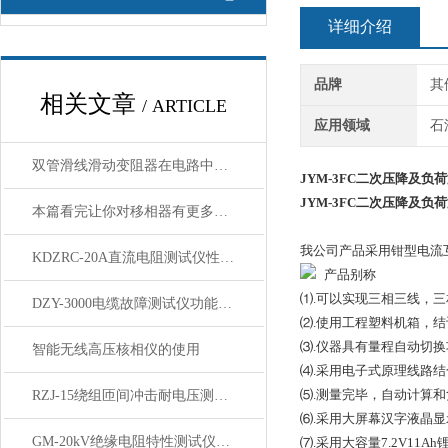
详细介绍
品牌
其
相关文章
/ ARTICLE
应用领域
石
双管滑线滑动变阻器在电路中起到什么作用
JYM-3FC二次压降及负
JYM-3FC二次压降及负
本篇看完让你对移相器有更多的了解
我公司产品采用钳型电流
KDZRC-20A直流电阻测试仪性能与技术参数
产品别称
⑴.可以实现三相三线，
DZY-3000电缆故障测试仪功能与特点
⑵.使用工程塑料机箱，
⑶.仪器具有量程自动切
智能无线高压核相仪的使用
⑷.采用电子式原理线路结
⑸.测量完毕，自动计算
RZJ-15绕组匝间冲击耐电压测试仪 【上海康登电气】
⑹.采用大屏幕汉字液晶
GM-20kV绝缘电阻特性测试仪的详细资料
⑺.采用大容量7.2V1