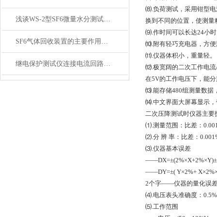
⑻.负荷测试，采用钳型
浅谈WS-2型SF6微量水分测试仪技术参数
换到不同的位置，使测量
⑼.作时间可以长达24小时
SF6气体回收装置的主要作用及选型方法
⑽.附有轻巧充电器，方
⑾.仪器体积小，重量轻。
继电保护测试仪连接电流回路的要点
⑿.极宽阔的二次工作电流
在5V的工作电压下，能分辨
⒀.能存储480组测量数
⒁.中文界面大屏幕显示，带
二次压降测试时仪器主要
⑴.测量范围：比差：0.001%
⑵.分 辨 率：比差：0.00
⑶.仪器基本误差
——DX=±(2%×X+2%×Y)
——DY=±( Y×2%+ X×2%
2个字——仪器的量化误
⑷.电压表头准确度：0.5%
⑸.工作范围