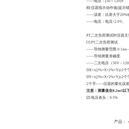
——电压：(50～120)V
⑹.仪器指示动作值(提示错
——误差：比差大于20%或
——电压：电压<2.0V。
PT二次负荷测试时仪器
⑴.PT二次负荷测试
——导纳测量范围:0.1ms—5
——导纳测量准确度:
——二次电压（50V－12
DX=±(2%×X+2%×Y)±2个
DY=±(2%×X+2%×Y)±2个
2个字——仪器的量化误
注意：测量值在0.2mS
⑵.电压表头：0.5%
产品：