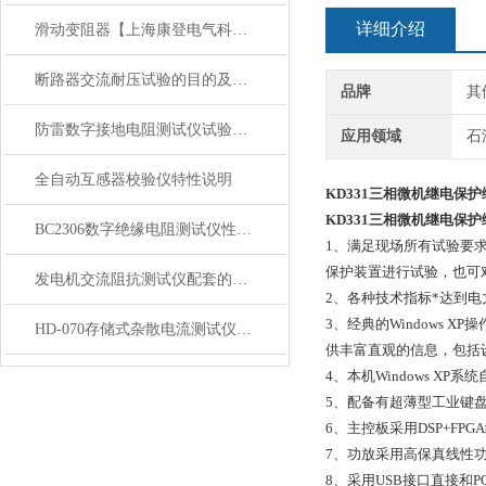
详细介绍
滑动变阻器【上海康登电气科技有限公司】
断路器交流耐压试验的目的及试验方法
品牌
其
防雷数字接地电阻测试仪试验步骤
应用领域
石
全自动互感器校验仪特性说明
KD331三相微机继电保
KD331三相微机继电保
BC2306数字绝缘电阻测试仪性能技术参数
1、满足现场所有试验要求
保护装置进行试验，也可
发电机交流阻抗测试仪配套的调压设备
2、各种技术指标*达到电力
3、经典的Windows 
HD-070存储式杂散电流测试仪技术要求
供丰富直观的信息，包括
4、本机Windows 
5、配备有超薄型工业键
6、主控板采用DSP+F
7、功放采用高保真线性
8、采用USB接口直接和