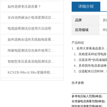
详细介绍
如何选择变压器容量？
全自动绝缘油介电强度测试仪 【上海康登电气】功能简介
品牌
其
电缆故障测试仪使用方法说明
应用领域
环
如何选购合适的无线核相器看完本篇你就知道了
产品特征
1、采用大屏幕液晶显示
绝缘电阻测试仪在操作使用三大误区
2、高精度采样处理电路
3、仪器采用*的高速磁
智能型变压器直流电阻测试仪什么地方值得注意
4、具有阻性电流基波峰
5、仪器配有日历时钟、
KZXZB-90kvA/30kv变频串联谐振试验成套装置技术方案
技术参数
参考电压输入范围(峰值)
全泄漏电流测量范围(峰值)
阻性电流测量范围(峰值)