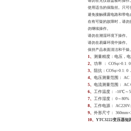
请勿在无仪器盖板时操作
使用适当的保险丝。只可
避免接触裸露电路和带电
在有可疑的故障时，请勿
勿继续操作。
请勿在潮湿环境下操作。
请勿在易爆环境中操作。
保持产品表面清洁和干燥。
1、
测量精度：电压，电流
2、
功率 ： COSφ>0.1:
3、
阻抗：COSφ>0.1: 0
4、
电压测量范围： AC 1
5、
电流测量范围： AC 0
6、
工作温度： -10℃～5
7、
工作湿度： 0～80%
8、
工作电源： AC220V±
9、
外形尺寸： 360mm×2
10、
YTC3222变压器