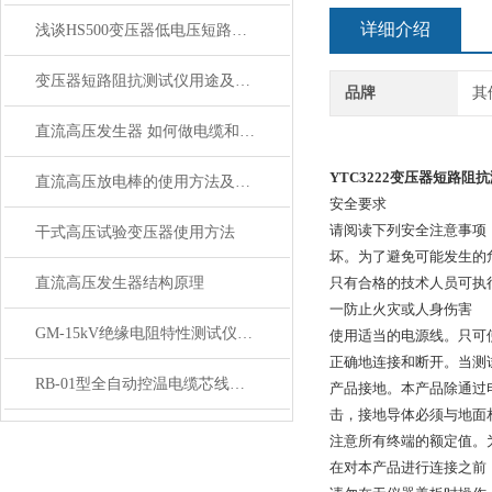
详细介绍
浅谈HS500变压器低电压短路阻抗测试仪技术参数优点
变压器短路阻抗测试仪用途及特点
品牌
其
直流高压发生器 如何做电缆和氧化锌避雷器试验
YTC3222变压器短路阻
直流高压放电棒的使用方法及注意事项
安全要求
请阅读下列安全注意事项
干式高压试验变压器使用方法
坏。为了避免可能发生的
直流高压发生器结构原理
只有合格的技术人员可执
一防止火灾或人身伤害
GM-15kV绝缘电阻特性测试仪具有下列特点
使用适当的电源线。只可
正确地连接和断开。当测
RB-01型全自动控温电缆芯线热补机 技术讲解
产品接地。本产品除通过
击，接地导体必须与地面
注意所有终端的额定值。
在对本产品进行连接之前