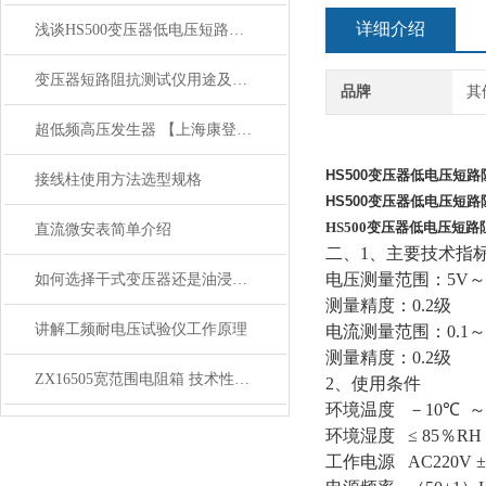
详细介绍
浅谈HS500变压器低电压短路阻抗测试仪技术参数优点
变压器短路阻抗测试仪用途及特点
品牌
其
超低频高压发生器 【上海康登电气】产品简介
HS500变压器低电压短
接线柱使用方法选型规格
HS500变压器低电压短
HS500变压器低电压短
直流微安表简单介绍
二、
1
、主要技术指
电压测量范围：
5V
～
如何选择干式变压器还是油浸式变压器
测量精度：
0.2
级
讲解工频耐电压试验仪工作原理
电流测量范围：
0.1
～
测量精度：
0.2
级
ZX16505宽范围电阻箱 技术性能你了解吗 看了就明白
2
、使用条件
环境温度
－
10
℃
～
环境湿度
≤ 85
％
RH
工作电源
AC220V ±