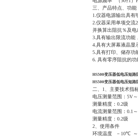
电源频率
（
50±1
）
三、
产品特点、功能
1.
仪器电源输出具有
2.
仪器采用单项交流
并换算出阻抗％及电
3.
具有输出限流功能
4.
具有大屏幕液晶显
5.
具有打印、储存功
6.
具有零序阻抗的功
HS500变压器低电压短
HS500变压器低电压短
二、
1
、主要技术指
电压测量范围：
5V
～
测量精度：
0.2
级
电流测量范围：
0.1
～
测量精度：
0.2
级
2
、使用条件
环境温度
－
10
℃
～