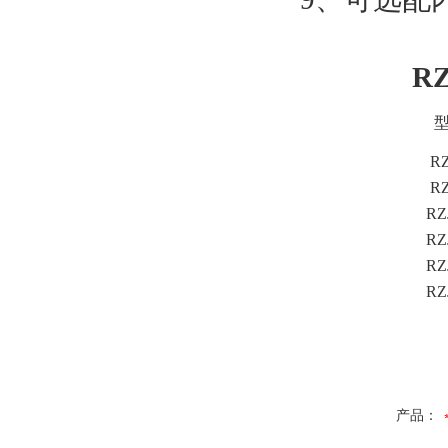
R
RZ
RZ
RZ
RZ
RZ
RZ
产品：