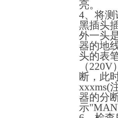
亮。
4、将测
黑插头插
外一头
器的地
头的表
（220
断，此时
xxxm
器的分
示"MANU
6、检