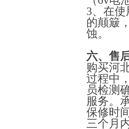
（6v电
3、在
的颠簸
蚀。
六
、售
购买河
过程中
员检测
服务。
保修时
三个月