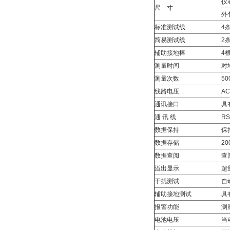
仪
尺 寸
外
标准测试线
4
简易测试线
2
辅助接地棒
4
测量时间
对
测量次数
5
线路电压
A
通讯接口
具
通 讯 线
R
数据保持
保
数据存储
2
数据查阅
查
溢出显示
超
干扰测试
自
辅助接地测试
具有
报警功能
测
电池电压
当