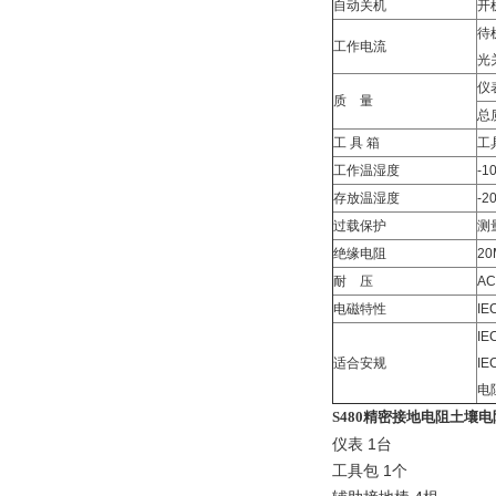
自动关机
开
待
工作电流
光
仪表
质 量
总
工 具 箱
工
工作温湿度
-
存放温湿度
-
过载保护
测量
绝缘电阻
2
耐 压
AC
电磁特性
IE
IE
适合安规
IE
电
S480精密接地电阻土壤
仪表 1台
工具包 1个