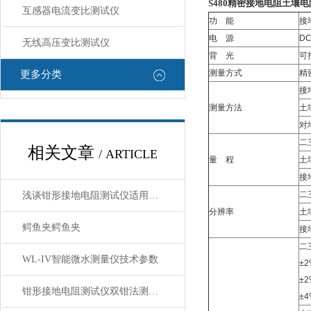
S480精密接地电阻土壤
互感器电流变比测试仪
功 能
接
电 源
DC
无线高压变比测试仪
背 光
可
测量方式
精
更多分类
接
测量方法
土
对
二
相关文章
/ ARTICLE
量 程
土壤
接地
二
浅谈钳形接地电阻测试仪适用范围产品类别
分辨率
土
鳄鱼夹鳄鱼夹
接
二
WL-IV智能微水测量仪技术参数
±2
±2
钳形接地电阻测试仪双钳法测量原理是怎样的
±4