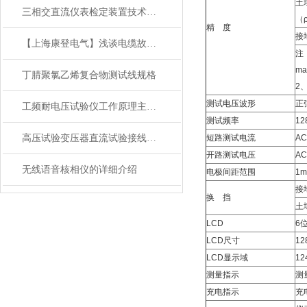
土
三相交直流仪表检定装置技术指标
（ρ
精 度
接地
【上海康登电气】浅谈电缆故障发生的原因
注：
ma
丁腈聚氯乙烯复合物测试线规格
2
测试电压波形
正
工频耐电压试验仪工作原理主要技术参数
测试频率
12
高压试验变压器直流试验接线及使用方法
短路测试电流
AC
开路测试电压
AC
无线语音核相仪的详细介绍
电极间距范围
1
接
换 挡
土
LCD
6
LCD尺寸
12
LCD显示域
12
测量指示
测
充电指示
充