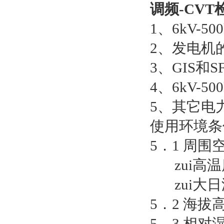
调频-CV
1、6kV-
2、发电机
3、GIS和
4、6kV-
5、其它电
使用环境条
5．1 周围
zui高温度
zui大日温
5．2 海拔高
5．3 相对湿