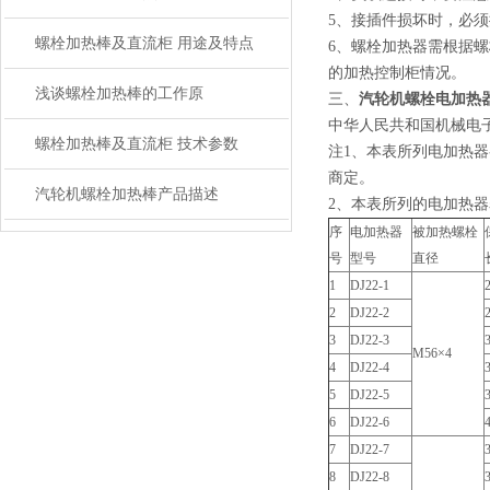
5、接插件损坏时，必
螺栓加热棒及直流柜 用途及特点
6、螺栓加热器需根据螺
的加热控制柜情况。
浅谈螺栓加热棒的工作原
三、
汽轮机螺栓电加热
中华人民共和国机械电子工业部 
螺栓加热棒及直流柜 技术参数
注1、本表所列电加热器
商定。
汽轮机螺栓加热棒产品描述
2、本表所列的电加热器表面
序
电加热器
被加热螺栓
号
型号
直径
1
DJ22-1
2
DJ22-2
3
DJ22-3
M56×4
4
DJ22-4
5
DJ22-5
6
DJ22-6
7
DJ22-7
8
DJ22-8