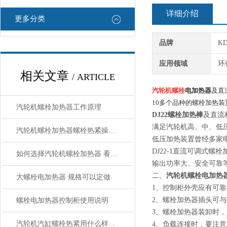
详细介绍
更多分类
品牌
K
应用领域
环
相关文章
/ ARTICLE
汽轮机螺栓
电加热器
及直
10多个品种的螺栓加热
汽轮机螺栓加热器工作原理
DJ22螺栓加热棒
及直
满足汽轮机高、中、低压
汽轮机螺栓加热器螺栓热紧操作程序
低压加热装置曾经多家
DJ22-1直流可调式
如何选择汽轮机螺栓加热器 看了规格就明白了
输出功率大、安全可靠
二、
汽轮机螺栓电加热
大螺栓电加热器 规格可以定做
1、控制柜外壳应有可
2、螺栓加热器插头可
螺栓电加热器控制柜使用说明
3、螺栓加热器装卸时，
汽轮机汽缸螺栓热紧用什么样的加热器，具体操作程序如何
4、负载连接时，要注