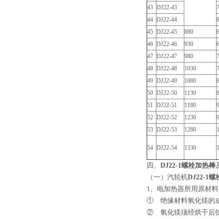
43
DJ22-43
44
DJ22-44
45
DJ22-45
880
46
DJ22-46
930
47
DJ22-47
980
48
DJ22-48
1030
49
DJ22-49
1080
50
DJ22-50
1130
51
DJ22-51
1180
52
DJ22-52
1230
53
DJ22-53
1280
54
DJ22-54
1330
四、
DJ22-1螺栓加热棒
（一）汽轮机
DJ22-1
1、电加热器所用原材
① 绝缘材料氧化镁的成份
② 氧化镁须经烘干后