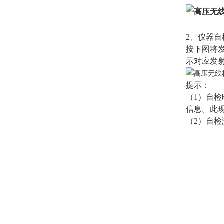
2、仪器自
按下图将
示对应发
提示：
（1）自检
信息。此
（2）自