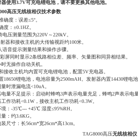
器使用3.7V可充电锂电池，请不要更换其他电池。
000高压
无线核相仪
技术参数
准确度：误差≤5°。
度：±0.1HZ。
跨电压测量范围为220V～220kV。
发射器和接收主机的大传输视距约100米。
人语音提示测量结果和操作步骤。
英寸彩屏同时显示2条线路相位差、频率、矢量图和同异相结果。
小时无操作自动关机。
器和接收主机均内置可充电锂电池，配置5V充电器。
置18650锂电池，电池容量为2500mAH。发射器内置14430锂电
测量时泄漏电流<10uA。
射器电量不足提示：启动时蜂鸣3声表示电量充足，蜂鸣2声表示
器工作功耗<0.1W，接收主机工作功耗<0.3W。
：-35℃--- +45℃ 湿度≤95%RH。
量：约3.6KG。
装尺寸：长56cm*宽26cm*高13cm。
TAG8000高压
无线核相仪