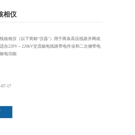
核相仪
压无线核相仪（以下简称“仪器"）用于两条高压线路并网或
合220V～220kV交流输电线路带电作业和二次侧带电
验电功能
-07-17
言