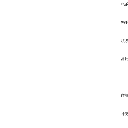
您
您
联
常
详
补