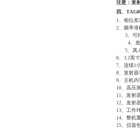
注意：发射
四、
TAG8
1、相位差
2、频率准确
3、可
4、
5、真
6、3.2
7、连续1
8、发射
9、主机内
10、高压
11、发
12、发射
13、工作环境
14、整机重
15、仪器包