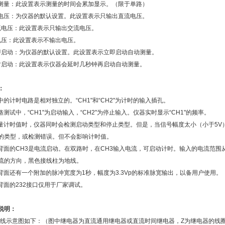
测量：此设置表示测量的时间会累加显示。（限于单路）
电压：为仪器的默认设置。此设置表示只输出直流电压。
流电压：此设置表示只输出交流电压。
电压：此设置表示不输出电压。
即启动：为仪器的默认设置。此设置表示立即启动自动测量。
时启动：此设置表示仪器会延时几秒钟再启动自动测量。
：
中的计时电路是相对独立的。“CH1"和“CH2"为计时的输入插孔。
路测试中，“CH1"为启动输入，“CH2"为停止输入。仪器实时显示“CH1"的频率。
量计时值时，仪器同时会检测启动类型和停止类型。但是，当信号幅度太小（小于5V
的类型，或检测错误。但不会影响计时值。
背面的CH3是电流启动。在双路时，在CH3输入电流，可启动计时。输入的电流范围
流的方向，黑色接线柱为地线。
背面还有一个附加的脉冲宽度为1秒，幅度为3.3Vp的标准脉宽输出，以备用户使用。
背面的232接口仅用于厂家调试。
说明：
线示意图如下：（图中继电器为直流通用继电器或直流时间继电器，Z为继电器的线