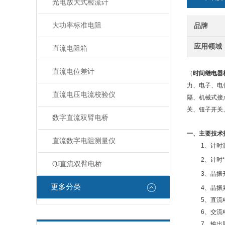
光电放大式检流计
大功率标准电阻
品牌
应用领域
直流电阻箱
直流电位差计
（
时间继电器
力、电子、电
直流电压电流校验仪
隔、机械式接
关、钮子开关
数字直流双臂电桥
一、主要技术
直流数字电阻测量仪
1、计时测量
2、计时
QJ直流双臂电桥
3、晶振
更多分类
4、晶振
5、直流
6、交流
7、输出