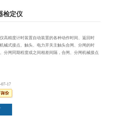
器检定仪
定仪高精度计时装置自动装置的各种动作时间、返回时
机械式接点、触头、电力开关主触头合闸、分闸的时
、分闸同期程度或之间相差间隔，合闸、分闸机械接点
隔，以及各种波段开关、钮子开关、限位开关、万能式
换时间。
-07-17
言