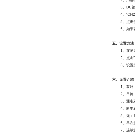
2、用连接
3、DC
4、“C
5、点击
6、如果
五、设置方法
1、在测
2、点击
3、设置
六、设置介绍
1、双路
2、单路
3、通电
4、断电
5、无：
6、单次
7、连续