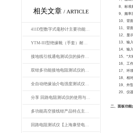
8、标准频
相关文章
/ ARTICLE
9、频率
10、背
11、背
411D型数字式毫秒计主要功能主要参数
12、显
13、输
YTM-III型绝缘靴（手套）耐压试验装置产品特性技术参数
14、输
接地线引线通电测试仪的操作方法及注意事项
15、*
16、工作
双钳多功能接地电阻测试仪的使用方法和技巧
17、环
18、相
全自动绝缘油介电强度测试仪油杯清洗方法
19、外型
20、仪
分享 回路电阻测试仪的使用与维护
二、面板功能
多功能高空接线钳产品特点主要技术参数
回路电阻测试仪【上海康登电气】相关知识说明