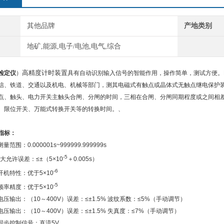
其他品牌
产地类别
地矿,能源,电子/电池,电气,综合
高精度计时装置
检定仪
）
具有自动识别输入信号的智能作用，操作简单，测试方便。F
信、铁道、交通以及机电、机械等部门，测其电磁式有触点或晶体式无触点继电保护
点、触头、电力开关主触头合闸、分闸的时间，三相在合闸、分闸同期程度或之间相
、限位开关、万能式转换开关等的转换时间。、
指标：
范围：0.000001s~999999.999999s
-
5
*大允许误差：≤±（5×10
＋0.005s）
-
6
开机特性：优于5×10
-
5
频率精度：优于5×10
电压输出：（10～400V）误差：≤±1.5% 波纹系数：≤5%（手动调节）
电压输出：（10～400V）误差：≤±1.5% 失真度：≤7%（手动调节）
同步控制信号：直流5V