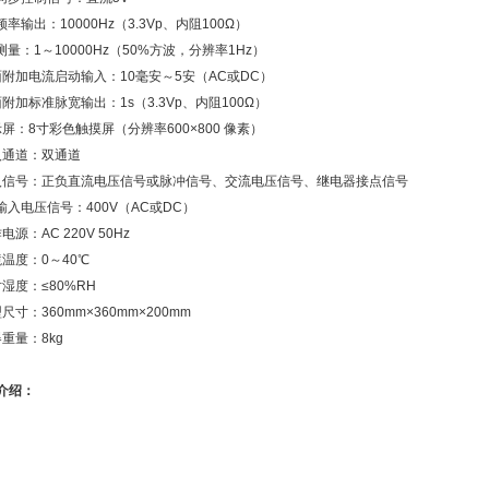
率输出：10000Hz（3.3Vp、内阻100Ω）
测量：1～10000Hz（50%方波，分辨率1Hz）
面附加电流启动输入：10毫安～5安（AC或DC）
面附加标准脉宽输出：1s（3.3Vp、内阻100Ω）
示屏：8寸彩色触摸屏（分辨率600×800 像素）
入通道：双通道
入信号：正负直流电压信号或脉冲信号、交流电压信号、继电器接点信号
大输入电压信号：400V（AC或DC）
电源：AC 220V 50Hz
境温度：0～40℃
对湿度：≤80%RH
尺寸：360mm×360mm×200mm
器重量：8kg
介绍：