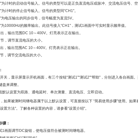
H1"为计时的启动信号输入。信号的类型可以是正负直流电压或脉冲、交流电压信号、空
H2"为计时的停止信号输入。信号的类型同“CH1"。
步"为电压输出的同步信号，信号幅度为直流5V。
标"为10000Hz的频率输出。此信号接入“CH1"，测试1画面中可实时显示频率值。
输出，输出范围DC 10～400V。灯亮表示正在输出。
调节，调节直流电压的大小。
输出，输出范围AC 10～400V。灯亮表示正在输出。
调节，调节交流电压的大小。
：
开关，显示屏显示开机画面，有三个按钮“测试1"“测试2"“帮助"，分别进入各自画
键盘来调整。
面默认设置为双路、通电延时、单次测量、直流电压、立即启动。
，如果被测时间继电器属于以上默认设置，可直接按以下 “简易使用步骤"使用。如
“设置方法"。了解各种设置的内容，请参看“设置介绍"。
步骤：
试1画面调节DC旋钮，使电压值符合被测时间继电器。