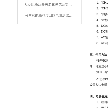
1、“C
GK-III高压开关老化测试台功能与技术参数
2、“C
3、“同
分享智能高精度回路电阻测试仪技术参数
4、“时
5、DC
6、DC
7、AC
8、AC
三、使用方法
打开电源
处，可通过小
测试1画
在使用时
设置方法参看
四、简易使用
1、在测