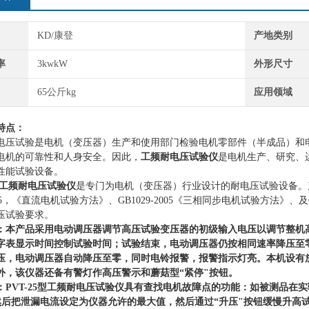
KD/康登
产地类别
率
3kwkW
外形尺寸
65公斤kg
应用领域
特点：
电压试验是电机（变压器）生产和使用部门检验电机零部件（半成品）和
电机的可靠性和人身安全。因此，
工频耐电压试验仪
是电机生产、研究、
性能试验设备。
工频耐电压试验仪
是专门为电机（变压器）行业设计的耐电压试验设备。
5
，《直流电机试验方法》、
GB1029-2005
《三相同步电机试验方法》、及
压试验要求。
：本产品采用电动调压器调节高压试验变压器的初级输入电压以调节整机
字表显示时间控制试验时间；试验结束，电动调压器仍按相同速率降压至
压，电动调压器自动降压至零，同时电铃报警，报警指示灯亮。本机设有
外，该仪器还备有警灯作高压警示和蘑菇型“紧停"按钮。
：
PVT
-
2
5
型
工频耐电压试验仪
具有查找电机故障点的功能：如被测品在实
然后把泄漏电流设定为仪器允许的最大值，然后通过“升压"按钮缓慢升高