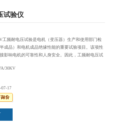
压试验仪
/30KV工频耐电压试验是电机（变压器）生产和使用部门检
半成品）和电机成品绝缘性能的重要试验项目。该项性
接影响电机的可靠性和人身安全。因此，工频耐电压试
、研究、运行、维修和商检等部门重要试验设备，该仪
VA/30KV
安全性能试验设备。
-07-17
言