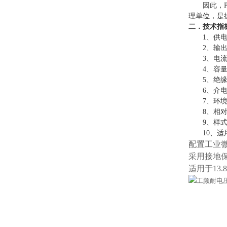
因此，
理单位，是
二．技术指
1、供电
2、输出
3、电流
4、容量
5、绝
6、介电
7、环境
8、相对
9、样
10
、适
配置工业
采用接地
适用于13