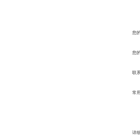
您
您
联
常
详