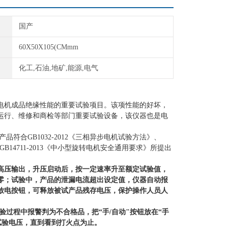
国产
60X50X105(CMmm
化工,石油,地矿,能源,电气
电机成品绝缘性能的重要试验项目。该项性能的好坏，
运行、维修和商检等部门重要试验设备，该仪器也是电
产品符合
GB1032-2012
《三相异步电机试验方法》、
GB14711-2013
《中小型旋转电机安全通用要求》所提出
高压输出，升压启动后，按一定速率升至额定试验值，
零；试验中，产品的泄漏电流超出设定值，仪器自动报
放电按钮，可释放被试产品残存电压，保护操作人员人
验过程中报警判为不合格品，把“手
/
自动"按钮放在“手
试验电压，直到看到打火点为止。