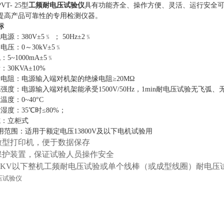
PVT
-
25
型
工频耐电压试验仪
具有功能齐全、操作方便、灵活、运行安全
提高产品可靠性的专用检测仪器。
标
电源：380V±5﹪ ； 50Hz±2﹪
电压：0～30kV±5﹪
：5~1000mA±5﹪
：30KVA±10%
缘电阻：电源输入端对机架的绝缘电阻≥20MΩ
强度：电源输入端对机架能承受1500V/50Hz
，1
min耐电压试验无飞弧、
温度：0~40°C
湿度：35℃时≤80%；
式：立柜式
用范围：适用于额定电压13800V及以下电机试验用
微型打印机，便于数据保存
保护装置，保证试验人员操作安全
.8KV以下整机工频耐电压试验或单个线棒（或成型线圈）耐电压