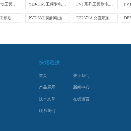
PVT-5全自动工频耐压试验仪
YDJ-3ll-S工频耐电压试验仪
PVT系列工频耐电压测试仪
JVT-5智能工频耐电压循环试验装置
PVT-33工频耐电压试验仪
DF2671A 交直流耐电压测试仪
快速链接
首页
关于我们
产品展示
新闻中心
技术文章
在线留言
联系我们