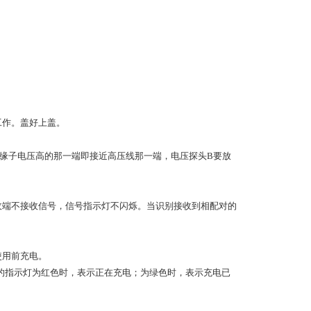
工作。盖好上盖。
绝缘子电压高的那一端即接近高压线那一端，电压探头B要放
收端不接收信号，信号指示灯不闪烁。当识别接收到相配对的
使用前充电。
上的指示灯为红色时，表示正在充电；为绿色时，表示充电已