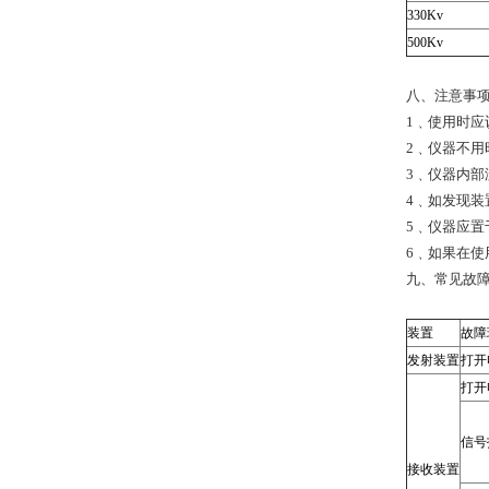
330Kv
500Kv
八、注意事
1﹑使用时应
2﹑仪器不
3﹑仪器内
4﹑如发现
5﹑仪器应
6﹑如果在使
九、常见故
装置
故障
发射装置
打开
打开
信号
接收装置