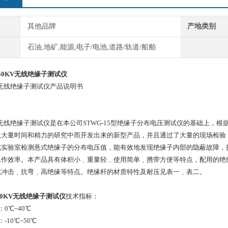
其他品牌
产地类别
石油,地矿,能源,电子/电池,道路/轨道/船舶
-750KV无线绝缘子测试仪
6型无线绝缘子测试仪产品说明书
6型无线绝缘子测试仪是在本公司STWG-15型绝缘子分布电压测试仪的基础上
大量时间和精力的研究中而开发出来的新型产品，并且通过了大量的现场检验，符合国家D
或实验室检测悬式绝缘子的分布电压值，能有效地发现绝缘子内部的隐蔽故障，
工作效率。本产品具有体积小﹑重量轻﹑使用简单﹑携带方便等特点，配用的绝
抗冲击﹑抗弯﹑高绝缘等特点。绝缘杆的材质特性及耐压见表一﹑表二。
-750KV无线绝缘子测试仪
技术指标：
0℃~40℃
-10℃~50℃