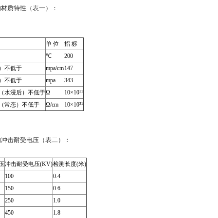
的材质特性（表一）：
单 位
指 标
℃
200
）不低于
mpa/cm
147
）不低于
mpa
343
（水浸后）不低于
Ω
10×10¹¹
（常态）不低于
Ω/cm
10×10³¹
的冲击耐受电压（表二）：
压
冲击耐受电压(KV)
检测长度(米)
100
0.4
150
0.6
250
1.0
450
1.8