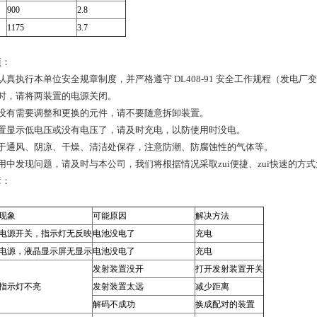
900
2.8
1175
3.7
项：
认真执行本单位安全规章制度，并严格遵守 DL408-91 安全工作规程（发
用时，请将两装置的电源关闭。
部没有需要调整和更换的元件，请不要随意拆卸装置。
装置显示低电压或没有电压了，请及时充电，以防使用时没电。
置于通风、阴凉、干燥、清洁处保存，注意防潮、防腐蚀性的气体等。
用中发现问题，请及时与本公司，我们将根据情况采取zui便捷、zui快速的方
障：
现象
可能原因
解决方法
电源开关，指示灯无反映
电池没电了
充电
电源，液晶显示屏无显示
电池没电了
充电
发射装置没开
打开发射装置开关
指示灯不亮
发射装置太远
减少距离
解码不成功
换成配对的装置