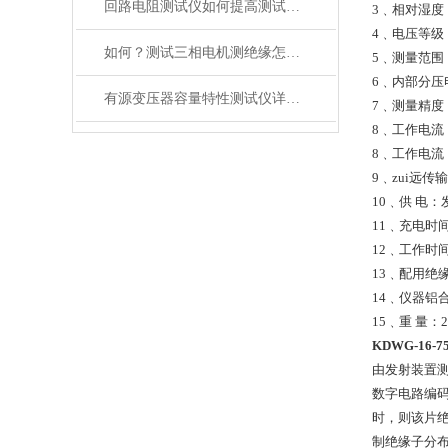
回路电阻测试仪如何提高测试准确性和生产效率
3﹑相对湿度
4﹑电压等级：3
如何？测试三相电机测绝缘怎么接线
5﹑测量范围：
6﹑内部分压电
有源变压器容量特性测试仪详细说明
7﹑测量精度
8﹑工作电流
8﹑工作电流
9﹑zui远传
10﹑供 电
11﹑充电时
12﹑工作时
13﹑配用绝
14﹑仪器铝合
15﹑重 量：2
KDWG-16
由发射装置
数字电路编码
时，则该片
制绝缘子分