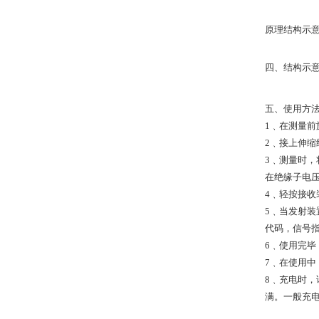
原理结构示
四、结构示
五、使用方
1﹑在测量
2﹑接上伸
3﹑测量时
在绝缘子电压
4﹑轻按接
5﹑当发射
代码，信号
6﹑使用完
7﹑在使用
8﹑充电时，
满。一般充