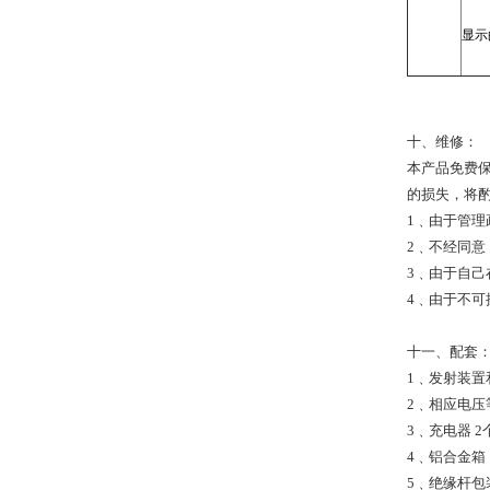
显示
十、维修：
本产品免费
的损失，将
1﹑由于管
2﹑不经同
3﹑由于自
4﹑由于不
十一、配套
1﹑发射装置
2﹑相应电压
3﹑充电器 2
4﹑铝合金箱 
5﹑绝缘杆包