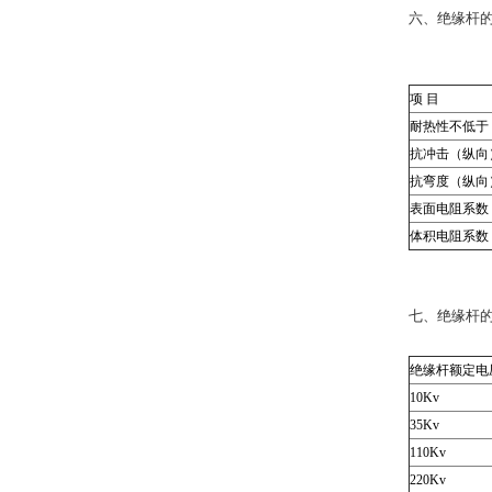
六、绝缘杆
项 目
耐热性不低于
抗冲击（纵向
抗弯度（纵向
表面电阻系数
体积电阻系数
七、绝缘杆
绝缘杆额定电
10Kv
35Kv
110Kv
220Kv