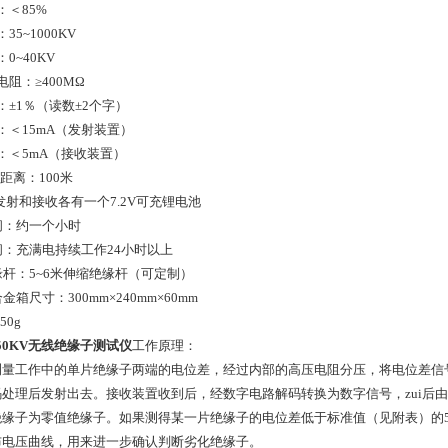
：＜85%
5~1000KV
0~40KV
阻：≥400MΩ
：±1％（读数±2个字）
：＜15mA（发射装置）
：＜5mA（接收装置）
输距离：100米
：发射和接收各有一个7.2V可充锂电池
间：约一个小时
间：充满电持续工作24小时以上
缘杆：5~6米伸缩绝缘杆（可定制）
金箱尺寸：300mm×240mm×60mm
50g
-750KV无线绝缘子测试仪
工作原理：
测量工作中的单片绝缘子两端的电位差，经过内部的高压电阻分压，将电位差信号
处理后发射出去。接收装置收到后，经数字电路解码转换为数字信号，zui后
绝缘子为零值绝缘子。如果测得某一片绝缘子的电位差低于标准值（见附表）的
布电压曲线，用来进一步确认判断劣化绝缘子。