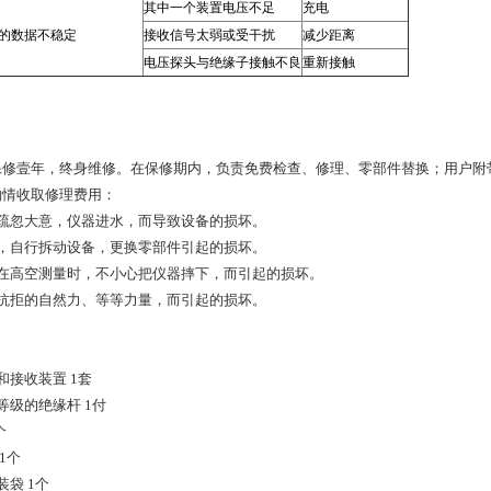
其中一个装置电压不足
充电
的数据不稳定
接收信号太弱或受干扰
减少距离
电压探头与绝缘子接触不良
重新接触
保修壹年，终身维修。在保修期内，负责免费检查、修理、零部件替换；用户附
酌情收取修理费用：
理疏忽大意，仪器进水，而导致设备的损坏。
意，自行拆动设备，更换零部件引起的损坏。
己在高空测量时，不小心把仪器摔下，而引起的损坏。
可抗拒的自然力、等等力量，而引起的损坏。
：
和接收装置 1套
等级的绝缘杆 1付
个
1个
装袋 1个