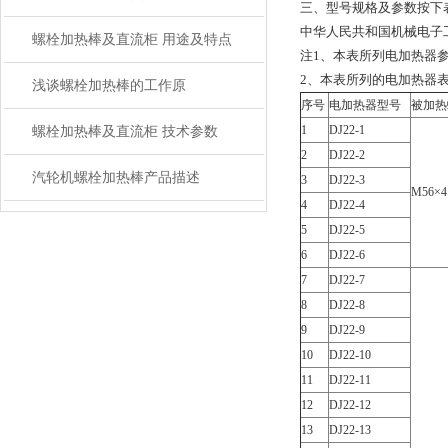
三、型号规格及参数按下
中华人民共和国机械电子工业部 1
螺栓加热棒及直流柜 用途及特点
注1、本表所列电加热器参
2、本表所列的电加热器表面功
浅谈螺栓加热棒的工作原
序号
电加热器型号
被加热
1
DJ22-1
螺栓加热棒及直流柜 技术参数
2
DJ22-2
汽轮机螺栓加热棒产品描述
3
DJ22-3
M56×4
4
DJ22-4
5
DJ22-5
6
DJ22-6
7
DJ22-7
8
DJ22-8
9
DJ22-9
10
DJ22-10
11
DJ22-11
12
DJ22-12
13
DJ22-13