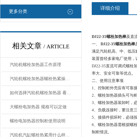
详细介绍
更多分类
DJ22-35螺栓加热棒
及
一、
DJ22-35螺栓加热棒
相关文章
/ ARTICLE
满足汽轮机高、中、低压缸
装置曾经多家电厂使用，
汽轮机螺栓加热器工作原理
DJ22-35直流可调式
率大、安全可靠等优点。
汽轮机螺栓加热器螺栓热紧操作程序
二、使用注意事项
1、控制柜外壳应有可靠
如何选择汽轮机螺栓加热器 看了规格就明白了
2、螺栓加热器插头可与
3、螺栓加热器装卸时，必须
大螺栓电加热器 规格可以定做
4、负载连接时，要注意
5、接插件损坏时，必须
螺栓电加热器控制柜使用说明
6、螺栓加热器需根据螺
制柜情况。
汽轮机汽缸螺栓热紧用什么样的加热器，具体操作程序如何