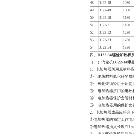
48
DJ22-48
1030
49
DJ22-49
1080
50
DJ22-50
1130
51
DJ22-51
1180
52
DJ22-52
1230
53
DJ22-53
1280
54
DJ22-54
1330
四、
DJ22-34螺栓加热棒
（一）汽轮机
DJ22-34
1、电加热器所用原材料
① 绝缘材料氧化镁的成份应
② 氧化镁须经烘干后使
③ 电加热器所用的电热材料
④ 电加热器保护套管材料
⑤ 电加热器用的保护套
2、电加热器成品应符合
①电加热器的额定工作电压为
②电加热器插入长度在1m以
③ 插入部分直径偏差为-0.2