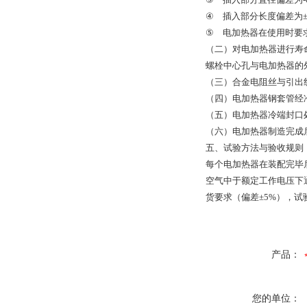
④ 插入部分长度偏差为±5
⑤ 电加热器在使用时要
（二）对电加热器进行寿命
螺栓中心孔与电加热器的外径
（三）合金电阻丝与引出
（四）电加热器钢套管经
（五）电加热器冷端封口
（六）电加热器制造完成后
五、试验方法与验收规则
每个电加热器在装配完毕后
空气中于额定工作电压下通
货要求（偏差±5%），
产品：
您的单位：