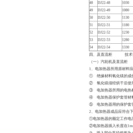
48
DJ22-48
1030
49
DJ22-49
1080
50
DJ22-50
1130
51
DJ22-51
1180
52
DJ22-52
1230
53
DJ22-53
1280
54
DJ22-54
1330
四、
及直流柜 技术
（一）汽轮机
及直流柜
1、电加热器所用原材料
① 绝缘材料氧化镁的成份应
② 氧化镁须经烘干后使
③ 电加热器所用的电热材料
④ 电加热器保护套管材料
⑤ 电加热器用的保护套
2、电加热器成品应符合
①电加热器的额定工作电压为
②电加热器插入长度在1m以
③ 插入部分直径偏差为-0.2