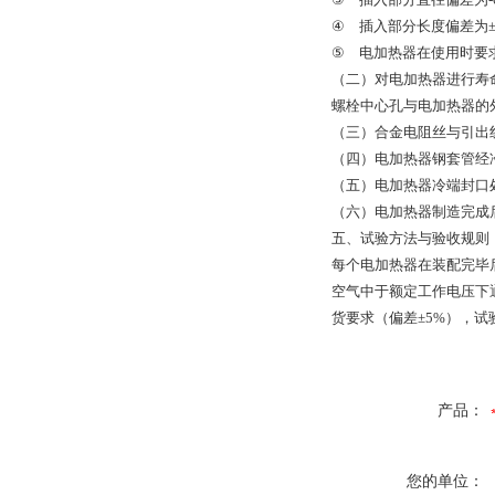
④ 插入部分长度偏差为±5
⑤ 电加热器在使用时要
（二）对电加热器进行寿命
螺栓中心孔与电加热器的外径
（三）合金电阻丝与引出
（四）电加热器钢套管经
（五）电加热器冷端封口
（六）电加热器制造完成后
五、试验方法与验收规则
每个电加热器在装配完毕后
空气中于额定工作电压下通
货要求（偏差±5%），
产品：
您的单位：