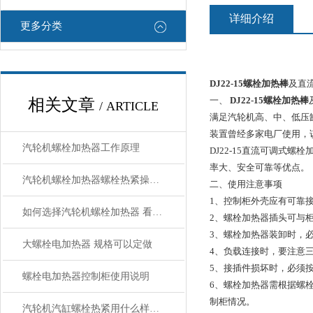
详细介绍
更多分类
DJ22-15螺栓加热棒
及
一、
DJ22-15螺栓加热棒
相关文章
/ ARTICLE
满足汽轮机高、中、低压缸
装置曾经多家电厂使用，
汽轮机螺栓加热器工作原理
DJ22-15直流可调式
率大、安全可靠等优点。
汽轮机螺栓加热器螺栓热紧操作程序
二、使用注意事项
1、控制柜外壳应有可靠
如何选择汽轮机螺栓加热器 看了规格就明白了
2、螺栓加热器插头可与
3、螺栓加热器装卸时，必须
大螺栓电加热器 规格可以定做
4、负载连接时，要注意
5、接插件损坏时，必须
螺栓电加热器控制柜使用说明
6、螺栓加热器需根据螺
制柜情况。
汽轮机汽缸螺栓热紧用什么样的加热器，具体操作程序如何