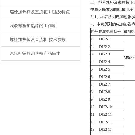
三、型号规格及参数按下
中华人民共和国机械电子工业部 1
螺栓加热棒及直流柜 用途及特点
注1、本表所列电加热器参
2、本表所列的电加热器表面功
浅谈螺栓加热棒的工作原
序号
电加热器型号
被加热
1
DJ22-1
螺栓加热棒及直流柜 技术参数
2
DJ22-2
汽轮机螺栓加热棒产品描述
3
DJ22-3
M56×4
4
DJ22-4
5
DJ22-5
6
DJ22-6
7
DJ22-7
8
DJ22-8
9
DJ22-9
10
DJ22-10
11
DJ22-11
12
DJ22-12
13
DJ22-13