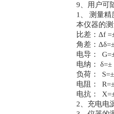
9、用户可
1、 测量精
本仪器的测
比差：Δf =
角差：Δδ=± 
电导： G=± 
电纳： δ=± (
负荷： S=± 
电阻： R=± 
电抗： X=± 
2、充电电源：
3、仪器的