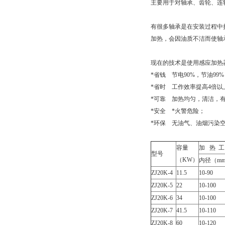
主要用于对轴承、齿轮、连
有很多轴承是在安装过程中
加热，会因油质不洁而使轴
现在的技术是使用感应加热
*省钱 节电90%，节油99
*省时 工作效率提高4倍以
*可靠 加热均匀，清洁，
*安全 *火警危险；
*环保 无油气、油烟污染
容量
加 热 工
型号
（KW）
内径（m
ZJ20K-4
11.5
10-90
ZJ20K-5
22
10-100
ZJ20K-6
34
10-100
ZJ20K-7
41.5
10-110
ZJ20K-8
60
10-120