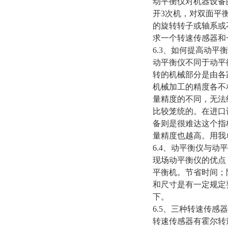
动平衡仪对机器设备
开3次机，对双面平
的旋转转子或轴系或
求一个转速传感器和
6.3、如何提高动平
动平衡仪不同于动平
转的机械部分是由各
机械加工的精度各不
量精度的不同，无法
比较笼统的。在进口
备则是很难达这个指
量精度也越高。用我
6.4、动平衡仪与动
现场动平衡仪的优点
平衡机。节省时间；
和尺寸是有一定规定
下。
6.5、三种转速传感
转速传感器有霍尔转