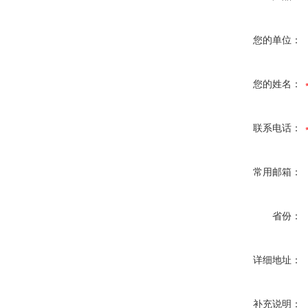
您的单位：
您的姓名：
联系电话：
常用邮箱：
省份：
详细地址：
补充说明：