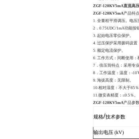
ZGF-120KV5mA
直流高
ZGF-120KV5mA
产品特
1. 全量程平滑调压。电压
2．0.75UDC/1mA
3. 起始电压零位保护。
4. 过压保护采用拨码设置
5. 额定电流保护。
6. 工作方式：间断使用：
7．倍压筒特点：采用专
8．工作温度：温度：-10
9. 海拔高度：无限制。
10.相对湿度：不大于85
11.微安表精度：≤0.5％。
ZGF-120KV5mA
产品参
/
规格
技术参数
输出电压
(kV)