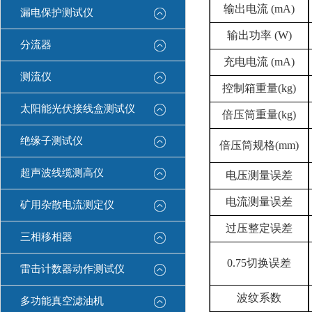
输出电流
(mA)
漏电保护测试仪
输出功率
(W)
分流器
充电电流
(mA)
测流仪
控制箱重量
(kg)
太阳能光伏接线盒测试仪
倍压筒重量
(kg)
绝缘子测试仪
倍压筒规格
(mm)
超声波线缆测高仪
电压测量误差
电流测量误差
矿用杂散电流测定仪
过压整定误差
三相移相器
0.75切换误差
雷击计数器动作测试仪
波纹系数
多功能真空滤油机