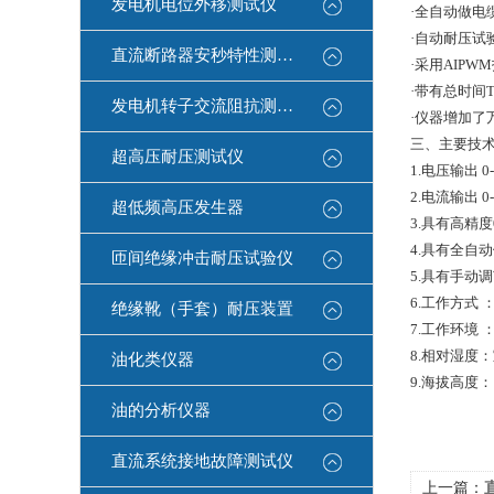
发电机电位外移测试仪
·全自动做
·自动耐压
直流断路器安秒特性测试仪
·采用AIP
·带有总时间
发电机转子交流阻抗测试仪
·仪器增加了
三、主要技
超高压耐压测试仪
1.电压输出 0
2.电流输出 0
超低频高压发生器
3.具有高精度
4.具有全自
匝间绝缘冲击耐压试验仪
5.具有手动
6.工作方式
绝缘靴（手套）耐压装置
7.工作环境 
8.相对湿度
油化类仪器
9.海拔高度：
油的分析仪器
直流系统接地故障测试仪
上一篇：