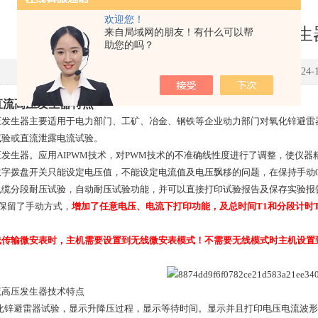
欢迎您！
分享智能直流高压发生
来自局域网的朋友！有什么可以帮
助您的吗？
点击次数：1679 更新时间：2024-12
直流高压发生器特点
压发生器主要适用于电力部门、工矿、冶金、钢铁等企业动力部门对氧化锌避雷
试验或直流泄露电流试验。
发生器。应用AIPWM技术，对PWM技术的不准确线性度进行了调整，使仪器
字拨盘开关只能设定电压值，不能设定电流值及电压飘移的问题，在保持手动0.7
电缆分段耐压试验，自动耐压试验功能，并可以直接打印试验报告及保存实验报
，保留了手动方式，
增加了任意电压、电流下打印功能，及总时间T1和分段计时
线传输微安表时，主机需要设置到无线微安表模式！不需要无线模式时主机设置
流高压发生器技术特点
氧化锌避雷器试验，显示升降压过程，显示等待时间。显示并且打印电压电流波