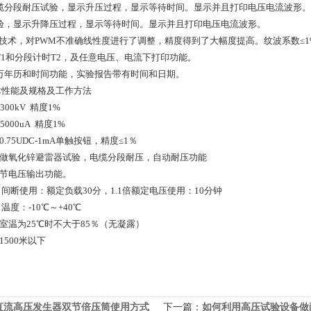
电缆分段耐压试验，显示升压过程，显示等待时间。显示并且打印电压电流波形。
试验，显示升降压过程，显示等待时间。显示并且打印电压电流波形。
WM技术，对PWM不准确线性度进行了调整，精度得到了大幅度提高。纹波系数≤1
T1和分段计时T2，及任意电压、电流下打印功能。
万年历和时间功能，实验报告带有时间和日期。
术性能及规格及工作方法
-300kV 精度1%
-5000uA 精度1%
0.75UDC-1mA单触按钮，精度≤1％
动做氧化锌避雷器试验，电缆分段耐压，自动耐压功能
调节电压输出功能。
 ：间断使用：额定负载30分，1.1倍额定电压使用：10分钟
：温度：-10℃～+40℃
：室温为25℃时不大于85％（无凝露）
1500米以下
直流高压发生器双节倍压筒使用方式
下一篇：
如何利用高压试验设备做