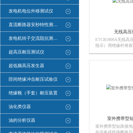
发电机电位外移测试仪
直流断路器安秒特性测试仪
无线高压
发电机转子交流阻抗测试仪
ETCR1800A无线
指示）用绝缘杆将探
路上，即可验电并显
超高压耐压测试仪
及电流。安全快速，
修*工具。220kV
超低频高压发生器
盖，无需配备多个验
匝间绝缘冲击耐压试验仪
绝缘靴（手套）耐压装置
油化类仪器
室外携带型
油的分析仪器
室外携带型短路接地
在设备或线路断电后